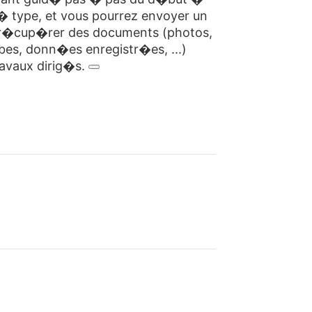
ig� type, et vous pourrez envoyer un
- r�cup�rer des documents (photos,
bes, donn�es enregistr�es, ...)
ravaux dirig�s.