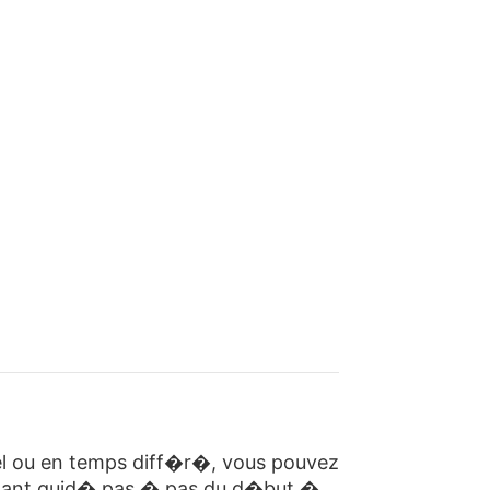
el ou en temps diff�r�, vous pouvez
 �tant guid� pas � pas du d�but �