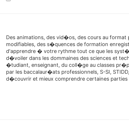
Des animations, des vid�os, des cours au format p
modifiables, des s�quences de formation enregist
d'apprendre � votre rythme tout ce que les syst�
d�voiler dans les dommaines des sciences et tec
�tudiant, enseignant, du coll�ge au classes pr�pa
par les baccalaur�ats professionnels, S-SI, STIDD
d�couvrir et mieux comprendre certaines partie